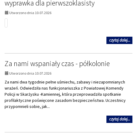
wyprawka dla pierwszoklasisty
strona
Utworzono dnia 10.07.2026
1:
na
czytaj dalej...
tem
wy
dla
Za nami wspaniały czas - półkolonie
pie
Utworzono dnia 10.07.2026
Za nami dwa tygodnie pełne uśmiechu, zabawy i niezapomnianych
wrażeń. Odwiedziła nas funkcjonariuszka z Powiatowej Komendy
Policji w Skarżysku -Kamiennej, która przeprowadziła spotkanie
profilaktyczne poświęcone zasadom bezpieczeństwa. Uczestnicy
przypomnieli sobie, jak...
na
czytaj dalej...
tem
Za
na