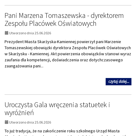
Uro
zak
Pani Marzena Tomaszewska - dyrektorem
rok
szk
Zespołu Placówek Oświatowych
202
Utworzono dnia 25.06.2026
Prezydent Miasta Skarżyska-Kamiennej powierzył pani Marzenie
Tomaszewskiej obowiązki dyrektora Zespołu Placówek Oświatowych
w Skarżysku - Kamiennej. Akt powierzenia obowiązków stanowi wyraz
zaufania dla kompetencji, doświadczenia oraz dotychczasowego
zaangażowania pani...
na
czytaj dalej...
tem
Pan
Ma
Uroczysta Gala wręczenia statuetek i
To
-
wyróżnień
dyr
Zes
Utworzono dnia 25.06.2026
Pl
Oś
To już tradycja, że na zakończenie roku szkolnego Urząd Miasta