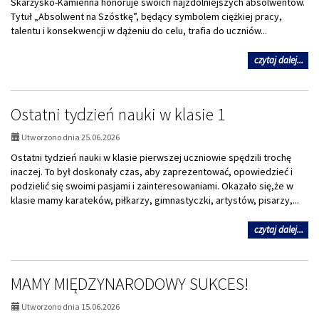
Skarżysko-Kamienna honoruje swoich najzdolniejszych absolwentów.
Tytuł „Absolwent na Szóstkę”, będący symbolem ciężkiej pracy,
talentu i konsekwencji w dążeniu do celu, trafia do uczniów...
na
czytaj dalej...
tem
Uro
Gal
Ostatni tydzień nauki w klasie 1
wrę
sta
i
Utworzono dnia 25.06.2026
wyr
Ostatni tydzień nauki w klasie pierwszej uczniowie spędzili trochę
inaczej. To był doskonały czas, aby zaprezentować, opowiedzieć i
podzielić się swoimi pasjami i zainteresowaniami. Okazało się,że w
klasie mamy karateków, piłkarzy, gimnastyczki, artystów, pisarzy,...
na
czytaj dalej...
tem
Ost
tyd
MAMY MIĘDZYNARODOWY SUKCES!
nau
w
kla
Utworzono dnia 15.06.2026
1