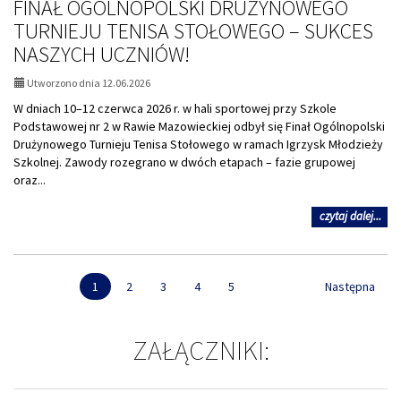
FINAŁ OGÓLNOPOLSKI DRUŻYNOWEGO
ósm
TURNIEJU TENISA STOŁOWEGO – SUKCES
NASZYCH UCZNIÓW!
Utworzono dnia 12.06.2026
W dniach 10–12 czerwca 2026 r. w hali sportowej przy Szkole
Podstawowej nr 2 w Rawie Mazowieckiej odbył się Finał Ogólnopolski
Drużynowego Turnieju Tenisa Stołowego w ramach Igrzysk Młodzieży
Szkolnej. Zawody rozegrano w dwóch etapach – fazie grupowej
oraz...
na
czytaj dalej...
tem
FIN
OG
DR
1
2
3
4
5
Następna
TU
TE
ST
ZAŁĄCZNIKI:
–
SU
NA
UC