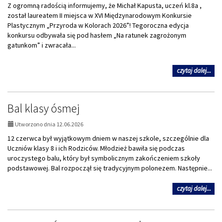
Z ogromną radością informujemy, że Michał Kapusta, uczeń kl.8a ,
został laureatem II miejsca w XVI Międzynarodowym Konkursie
Plastycznym „Przyroda w Kolorach 2026”! Tegoroczna edycja
konkursu odbywała się pod hasłem „Na ratunek zagrożonym
gatunkom” i zwracała...
na
czytaj dalej...
tem
MA
MI
Bal klasy ósmej
SU
Utworzono dnia 12.06.2026
12 czerwca był wyjątkowym dniem w naszej szkole, szczególnie dla
Uczniów klasy 8 i ich Rodziców. Młodzież bawiła się podczas
uroczystego balu, który był symbolicznym zakończeniem szkoły
podstawowej. Bal rozpoczął się tradycyjnym polonezem. Następnie...
na
czytaj dalej...
tem
Bal
kla