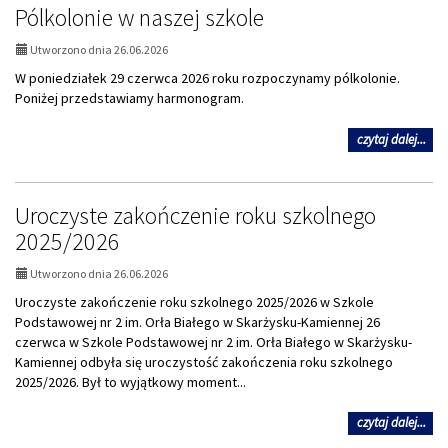
Pólkolonie w naszej szkole
wsp
cza
-
Utworzono dnia 26.06.2026
pół
W poniedziałek 29 czerwca 2026 roku rozpoczynamy pólkolonie.
Poniżej przedstawiamy harmonogram.
na
czytaj dalej...
tem
Pól
w
Uroczyste zakończenie roku szkolnego
nas
szk
2025/2026
Utworzono dnia 26.06.2026
Uroczyste zakończenie roku szkolnego 2025/2026 w Szkole
Podstawowej nr 2 im. Orła Białego w Skarżysku-Kamiennej 26
czerwca w Szkole Podstawowej nr 2 im. Orła Białego w Skarżysku-
Kamiennej odbyła się uroczystość zakończenia roku szkolnego
2025/2026. Był to wyjątkowy moment...
na
czytaj dalej...
tem